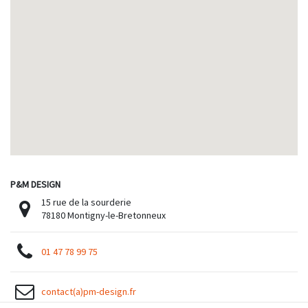
P&M DESIGN
15 rue de la sourderie
78180 Montigny-le-Bretonneux
01 47 78 99 75
contact(a)pm-design.fr