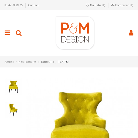
01 47 78 99 75
Contact
Ma liste (
0
)
Comparer (
0
)
Accueil
Nos Produits
Fauteuils
TEATRO