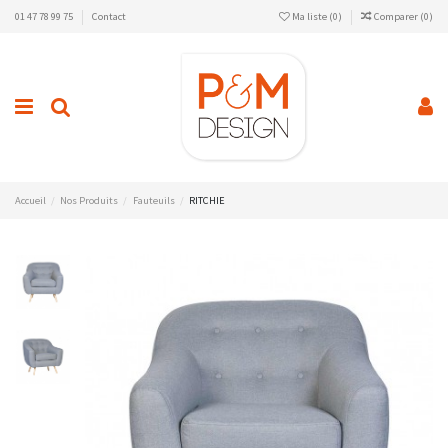
01 47 78 99 75
Contact
Ma liste (
0
)
Comparer (
0
)
Accueil
Nos Produits
Fauteuils
RITCHIE