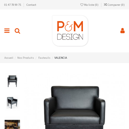
01 47 78 99 75
Contact
Ma liste (
0
)
Comparer (
0
)
Accueil
Nos Produits
Fauteuils
VALENCIA