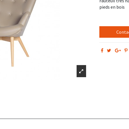
Fauteuil très h
pieds en bois
Contac