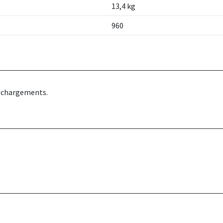
13,4 kg
960
léchargements.