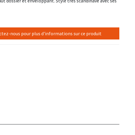
aut dossier et enveloppant. Style très scandinave avec ses
tez-nous pour plus d'informations sur ce produit